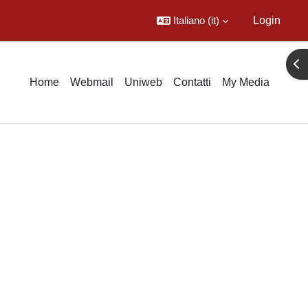
Italiano ‎(it)‎
Login
Apr
Home
Webmail
Uniweb
Contatti
My Media