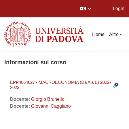
Login
Vai al contenuto principale
Home
Altro
Informazioni sul corso
EPP4064627 - MACROECONOMIA (Da A a E) 2022-
2023
Docente:
Giorgio Brunello
Docente:
Giovanni Caggiano