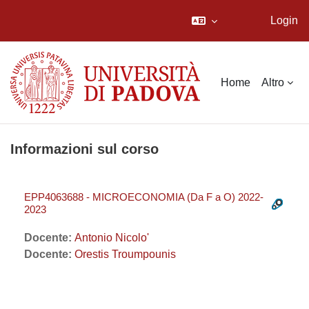
Login
Vai al contenuto principale
Home
Altro
Informazioni sul corso
EPP4063688 - MICROECONOMIA (Da F a O) 2022-
2023
Docente:
Antonio Nicolo'
Docente:
Orestis Troumpounis