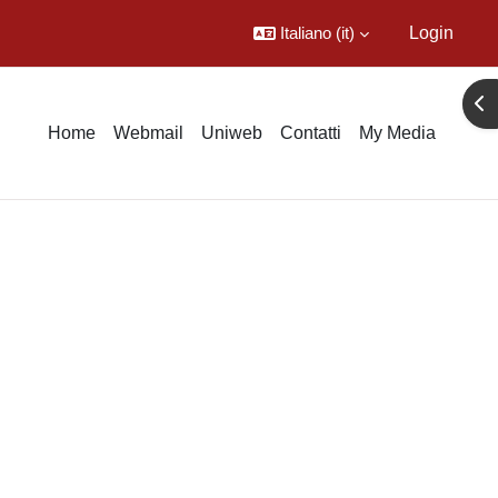
Italiano ‎(it)‎
Login
Apr
Home
Webmail
Uniweb
Contatti
My Media