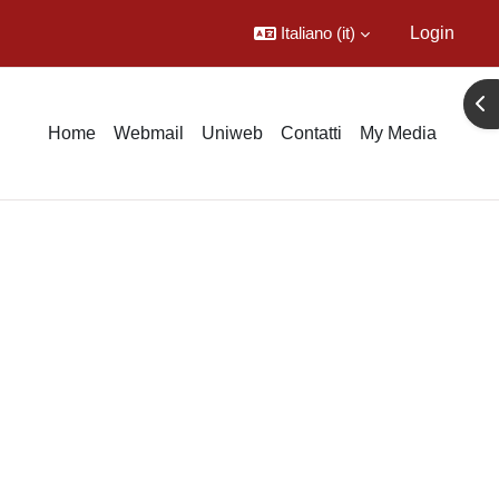
Italiano ‎(it)‎
Login
Apr
Home
Webmail
Uniweb
Contatti
My Media