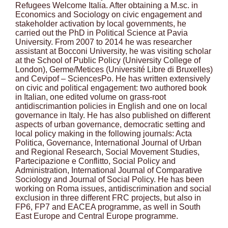
Refugees Welcome Italia. After obtaining a M.sc. in
Economics and Sociology on civic engagement and
stakeholder activation by local governments, he
carried out the PhD in Political Science at Pavia
University. From 2007 to 2014 he was researcher
assistant at Bocconi University, he was visiting scholar
at the School of Public Policy (University College of
London), Germe/Metices (Université Libre di Bruxelles)
and Cevipof – SciencesPo. He has written extensively
on civic and political engagement: two authored book
in Italian, one edited volume on grass-root
antidiscrimantion policies in English and one on local
governance in Italy. He has also published on different
aspects of urban governance, democratic setting and
local policy making in the following journals: Acta
Politica, Governance, International Journal of Urban
and Regional Research, Social Movement Studies,
Partecipazione e Conflitto, Social Policy and
Administration, International Journal of Comparative
Sociology and Journal of Social Policy. He has been
working on Roma issues, antidiscrimination and social
exclusion in three different FRC projects, but also in
FP6, FP7 and EACEA programme, as well in South
East Europe and Central Europe programme.