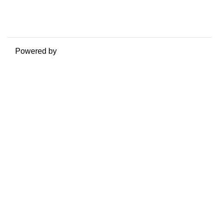
Ottieni l'app mobile
Passa al tema standard
Powered by
Moodle