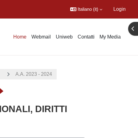
Italiano ‎(it)‎
Login
Apr
Home
Webmail
Uniweb
Contatti
My Media
A.A. 2023 - 2024
ONALI, DIRITTI