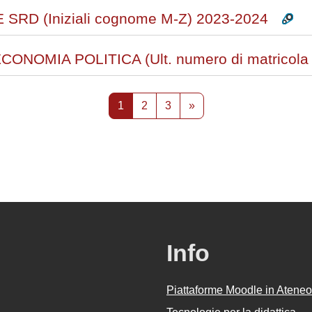
SRD (Iniziali cognome M-Z) 2023-2024
CONOMIA POLITICA (Ult. numero di matricola 
Pagina 1
Pagina 2
Pagina 3
Pagina successiva
1
2
3
»
Info
Piattaforme Moodle in Ateneo