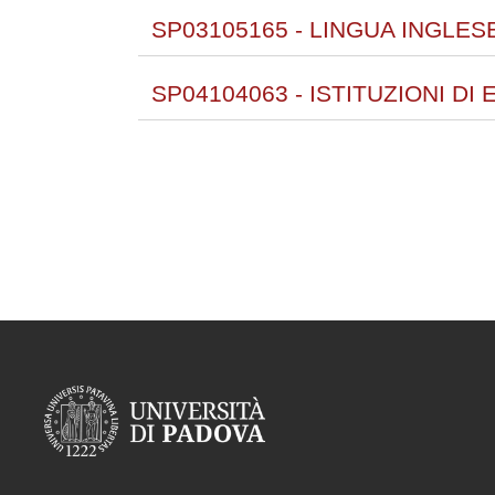
SP03105165 - LINGUA INGLESE 
SP04104063 - ISTITUZIONI DI E